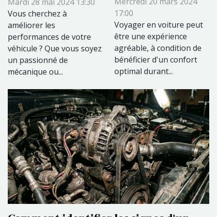
Mercredi 20 mars 2024
Mardi 28 mai 2024 13:30
confort de votre
performance de
17:00
Vous cherchez à
voiture lors des
Voyager en voiture peut
votre véhicule
améliorer les
être une expérience
performances de votre
longs trajets
agréable, à condition de
véhicule ? Que vous soyez
bénéficier d'un confort
un passionné de
optimal durant...
mécanique ou...