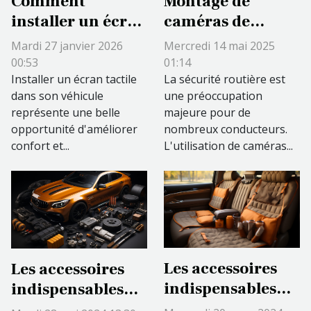
Comment
Montage de
installer un écran
caméras de
tactile dans votre
dashcam pour
Mardi 27 janvier 2026
Mercredi 14 mai 2025
véhicule en
une sécurité
00:53
01:14
moins de deux
Installer un écran tactile
maximale quels
La sécurité routière est
dans son véhicule
une préoccupation
heures ?
modèles choisir
représente une belle
majeure pour de
opportunité d'améliorer
nombreux conducteurs.
confort et...
L'utilisation de caméras...
Les accessoires
Les accessoires
indispensables
indispensables
pour améliorer le
pour optimiser la