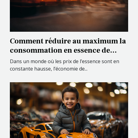
Comment réduire au maximum la
consommation en essence de
votre véhicule ?
Dans un monde où les prix de l’essence sont en
constante hausse, l’économie de...