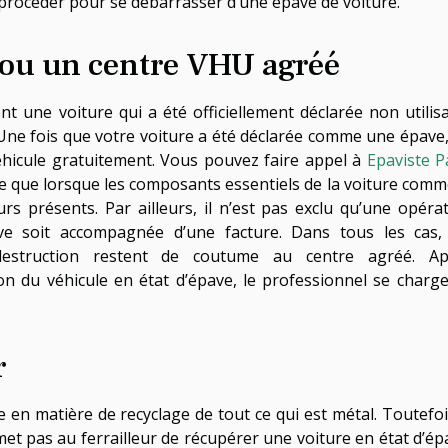
 procéder pour se débarrasser d’une épave de voiture.
e ou un centre VHU agréé
t une voiture qui a été officiellement déclarée non utilis
 Une fois que votre voiture a été déclarée comme une épave
éhicule gratuitement. Vous pouvez faire appel à
Epaviste P
le que lorsque les composants essentiels de la voiture comm
rs présents. Par ailleurs, il n’est pas exclu qu’une opéra
e soit accompagnée d’une facture. Dans tous les cas, 
destruction restent de coutume au centre agréé. Ap
tion du véhicule en état d’épave, le professionnel se charg
r
te en matière de recyclage de tout ce qui est métal. Toutefois
met pas au ferrailleur de récupérer une voiture en état d’ép