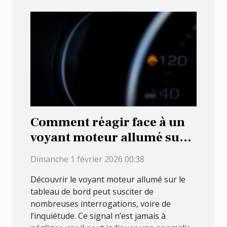
Comment réagir face à un
voyant moteur allumé sur
votre tableau de bord ?
Dimanche 1 février 2026 00:38
Découvrir le voyant moteur allumé sur le
tableau de bord peut susciter de
nombreuses interrogations, voire de
l’inquiétude. Ce signal n’est jamais à