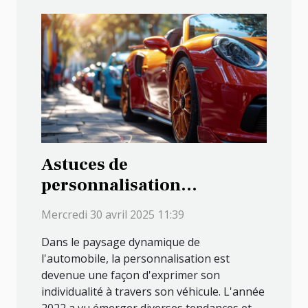
Astuces de
personnalisation
automobile pour les
Mercredi 30 avril 2025 11:39
modèles de voiture
Dans le paysage dynamique de
populaires de 2022
l'automobile, la personnalisation est
devenue une façon d'exprimer son
individualité à travers son véhicule. L'année
2022 a vu émerger diverses tendances et