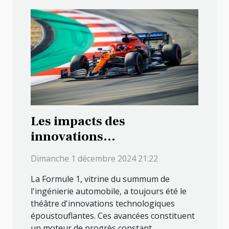
Les impacts des
innovations
technologiques sur les
Dimanche 1 décembre 2024 21:22
performances en Formule 1
La Formule 1, vitrine du summum de
l'ingénierie automobile, a toujours été le
théâtre d'innovations technologiques
époustouflantes. Ces avancées constituent
un moteur de progrès constant,