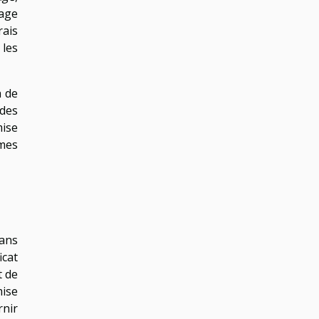
lage
ais
 les
a de
des
mise
mes
sans
icat
t de
mise
rnir