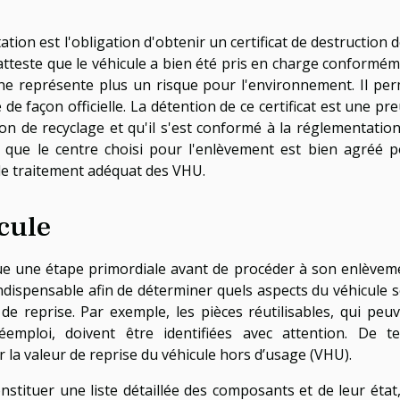
ion est l'obligation d'obtenir un certificat de destruction d
tteste que le véhicule a bien été pris en charge conformé
ne représente plus un risque pour l'environnement. Il pe
de façon officielle. La détention de ce certificat est une pr
ion de recyclage et qu'il s'est conformé à la réglementatio
er que le centre choisi pour l'enlèvement est bien agréé 
 le traitement adéquat des VHU.
icule
itue une étape primordiale avant de procéder à son enlèvem
indispensable afin de déterminer quels aspects du véhicule 
 de reprise. Par exemple, les pièces réutilisables, qui peu
mploi, doivent être identifiées avec attention. De te
la valeur de reprise du véhicule hors d’usage (VHU).
constituer une liste détaillée des composants et de leur état