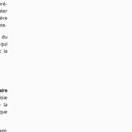
pré-
uter
ière
te.
t du
qui
c la
aire
isie
 la
 que
age
,