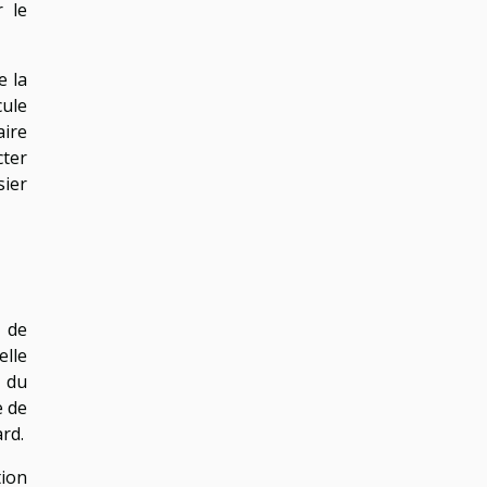
r le
e la
cule
aire
ter
sier
e de
elle
n du
e de
rd.
tion