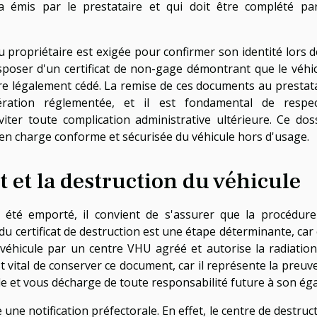
a émis par le prestataire et qui doit être complété pa
du propriétaire est exigée pour confirmer son identité lors d
disposer d'un certificat de non-gage démontrant que le véhi
être légalement cédé. La remise de ces documents au prestat
ration réglementée, et il est fondamental de respec
ter toute complication administrative ultérieure. Ce dos
en charge conforme et sécurisée du véhicule hors d'usage.
t et la destruction du véhicule
 été emporté, il convient de s'assurer que la procédur
du certificat de destruction est une étape déterminante, car 
véhicule par un centre VHU agréé et autorise la radiatio
est vital de conserver ce document, car il représente la preuv
le et vous décharge de toute responsabilité future à son éga
ue une notification préfectorale. En effet, le centre de destruc