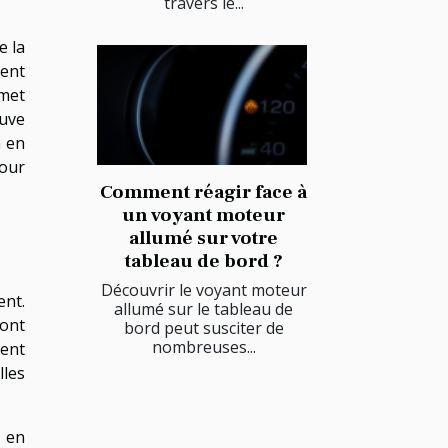
travers le...
e la
ment
rmet
euve
n en
pour
Comment réagir face à
un voyant moteur
allumé sur votre
tableau de bord ?
Découvrir le voyant moteur
ent.
allumé sur le tableau de
sont
bord peut susciter de
nombreuses...
vent
lles
, en