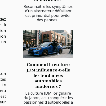
Reconnaître les symptômes
d’un alternateur défaillant
est primordial pour éviter
ndez
des pannes...
n à
tion
tion
n un
Comment la culture
JDM influence-t-elle
son
les tendances
ctes
automobiles
. Le
modernes ?
gera
La culture JDM, originaire
 est
du Japon, a su conquérir les
teur
passionnés d’automobiles à