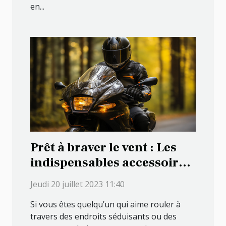
en...
Prêt à braver le vent : Les
indispensables accessoires
pour les motards
Jeudi 20 juillet 2023 11:40
passionnés
Si vous êtes quelqu’un qui aime rouler à
travers des endroits séduisants ou des