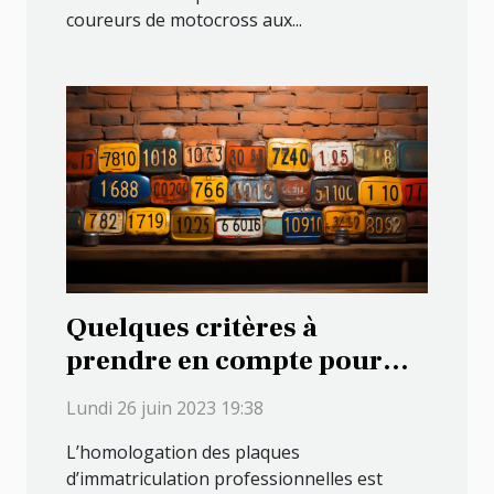
coureurs de motocross aux...
Quelques critères à
prendre en compte pour
vérifier l’homologation des
Lundi 26 juin 2023 19:38
plaques d'immatriculation
L’homologation des plaques
professionnelles
d’immatriculation professionnelles est