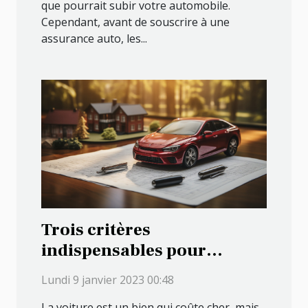
que pourrait subir votre automobile.
Cependant, avant de souscrire à une
assurance auto, les...
Trois critères
indispensables pour
réussir un crédit auto
Lundi 9 janvier 2023 00:48
La voiture est un bien qui coûte cher, mais