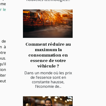
tème
r le
l de
Comment réduire au
on à
maximum la
otre
consommation en
ous.
essence de votre
u’il
véhicule ?
mion
Dans un monde où les prix
iter
de l’essence sont en
peut
constante hausse,
l’économie de...