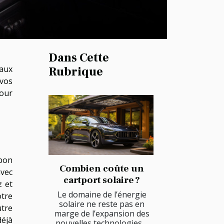
Dans Cette
 aux
Rubrique
 vos
pour
bon
Combien coûte un
avec
cartport solaire ?
z et
Le domaine de l’énergie
otre
solaire ne reste pas en
utre
marge de l’expansion des
déjà
nouvelles technologies....