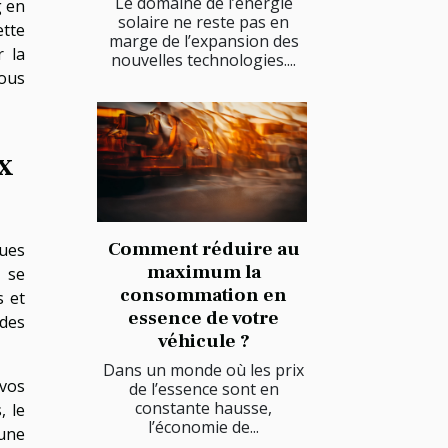
Le domaine de l’énergie
g en
solaire ne reste pas en
ette
marge de l’expansion des
r la
nouvelles technologies....
vous
x
Comment réduire au
ques
maximum la
s se
consommation en
s et
essence de votre
 des
véhicule ?
Dans un monde où les prix
 vos
de l’essence sont en
constante hausse,
, le
l’économie de...
 une