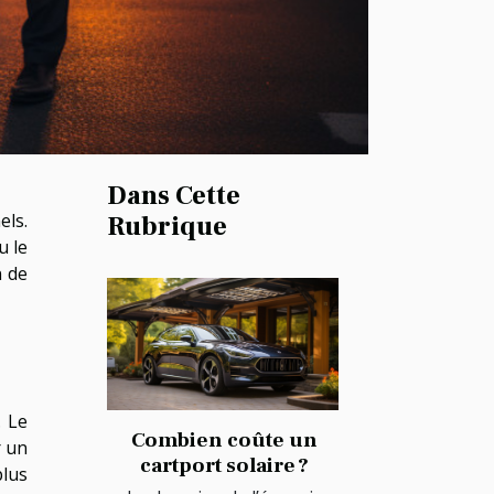
Dans Cette
els.
Rubrique
u le
n de
. Le
Combien coûte un
r un
cartport solaire ?
plus