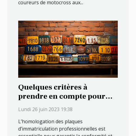
coureurs de motocross aux...
Quelques critères à
prendre en compte pour
vérifier l’homologation des
Lundi 26 juin 2023 19:38
plaques d'immatriculation
L’homologation des plaques
professionnelles
d’immatriculation professionnelles est
essentielle pour garantir la conformité et