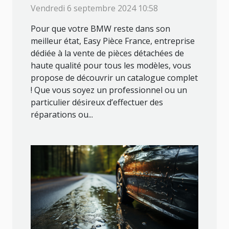
détachées pour votre BMW
Vendredi 6 septembre 2024 10:58
avec Easy Pièce France !
Pour que votre BMW reste dans son
meilleur état, Easy Pièce France, entreprise
dédiée à la vente de pièces détachées de
haute qualité pour tous les modèles, vous
propose de découvrir un catalogue complet
! Que vous soyez un professionnel ou un
particulier désireux d’effectuer des
réparations ou...