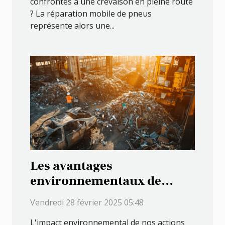
confrontés à une crevaison en pleine route
? La réparation mobile de pneus
représente alors une...
Les avantages
environnementaux de
l'utilisation de services
Vendredi 28 février 2025 05:48
d'enlèvement d'épaves
L'impact environnemental de nos actions