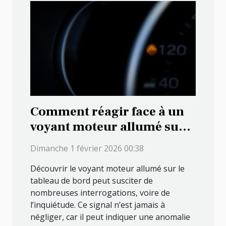
Comment réagir face à un
voyant moteur allumé sur
votre tableau de bord ?
Dimanche 1 février 2026 00:38
Découvrir le voyant moteur allumé sur le
tableau de bord peut susciter de
nombreuses interrogations, voire de
l’inquiétude. Ce signal n’est jamais à
négliger, car il peut indiquer une anomalie