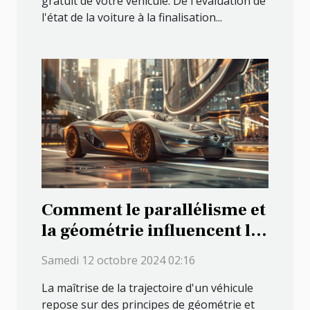
gratuit de votre véhicule. De l'évaluation de
l'état de la voiture à la finalisation...
Comment le parallélisme et
la géométrie influencent la
performance de votre
Samedi 12 octobre 2024 02:16
véhicule
La maîtrise de la trajectoire d'un véhicule
repose sur des principes de géométrie et