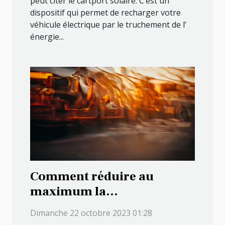
peut citer le cartport solaire. C’est un
dispositif qui permet de recharger votre
véhicule électrique par le truchement de l’
énergie...
Comment réduire au
maximum la
consommation en essence
Dimanche 22 octobre 2023 01:28
de votre véhicule ?