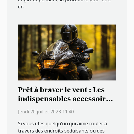
en...
Prêt à braver le vent : Les
indispensables accessoires
pour les motards
Jeudi 20 juillet 2023 11:40
passionnés
Si vous êtes quelqu’un qui aime rouler à
travers des endroits séduisants ou des